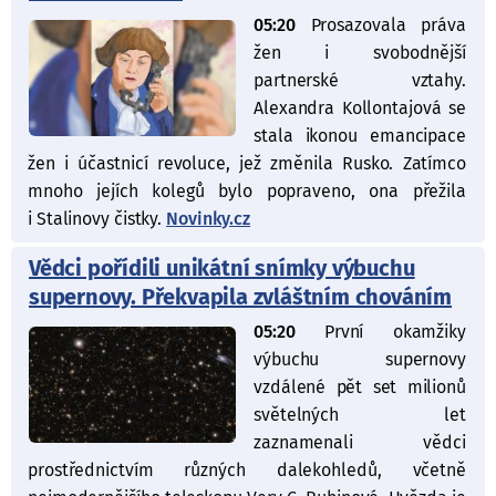
05:20
Prosazovala práva
žen i svobodnější
partnerské vztahy.
Alexandra Kollontajová se
stala ikonou emancipace
žen i účastnicí revoluce, jež změnila Rusko. Zatímco
mnoho jejích kolegů bylo popraveno, ona přežila
i Stalinovy čistky.
Novinky.cz
Vědci pořídili unikátní snímky výbuchu
supernovy. Překvapila zvláštním chováním
05:20
První okamžiky
výbuchu supernovy
vzdálené pět set milionů
světelných let
zaznamenali vědci
prostřednictvím různých dalekohledů, včetně