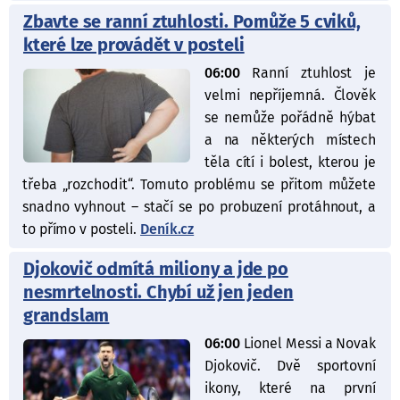
Zbavte se ranní ztuhlosti. Pomůže 5 cviků,
které lze provádět v posteli
06:00
Ranní ztuhlost je
velmi nepříjemná. Člověk
se nemůže pořádně hýbat
a na některých místech
těla cítí i bolest, kterou je
třeba „rozchodit“. Tomuto problému se přitom můžete
snadno vyhnout – stačí se po probuzení protáhnout, a
to přímo v posteli.
Deník.cz
Djokovič odmítá miliony a jde po
nesmrtelnosti. Chybí už jen jeden
grandslam
06:00
Lionel Messi a Novak
Djokovič. Dvě sportovní
ikony, které na první