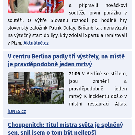
a připravili nováčkovi
soutěže první porážku v
soutěži. O výhře Slovanu rozhodl po hodině hry
slovenský záložník Patrik Dulay. Brňané tak nenavázali
na výtečný start do ligy, kdy zdolali Spartu a remizovali
v Plzni.
Aktuálně.cz
V centru Berlína padly tři výstřely, na místě
je pravděpodobně jeden mrtvý
21:06
V Berlíně se střílelo,
jsou zranění a
pravděpodobně jeden
mrtvý. K incidentu došlo v
místní restauraci Atlas.
iDNES.cz
Choupenitch: Titul mistra světa je splněný
sen, snil jsem o tom být nejlepší