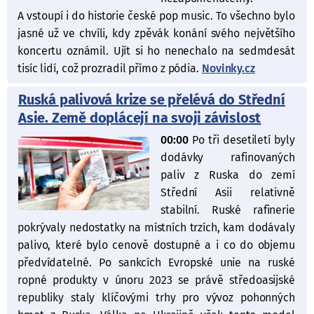
A vstoupí i do historie české pop music. To všechno bylo
jasné už ve chvíli, kdy zpěvák konání svého největšího
koncertu oznámil. Ujít si ho nenechalo na sedmdesát
tisíc lidí, což prozradil přímo z pódia.
Novinky.cz
Ruská palivová krize se přelévá do Střední
Asie. Země doplácejí na svoji závislost
00:00
Po tři desetiletí byly
dodávky rafinovaných
paliv z Ruska do zemí
Střední Asii relativně
stabilní. Ruské rafinerie
pokrývaly nedostatky na místních trzích, kam dodávaly
palivo, které bylo cenově dostupné a i co do objemu
předvídatelné. Po sankcích Evropské unie na ruské
ropné produkty v únoru 2023 se právě středoasijské
republiky staly klíčovými trhy pro vývoz pohonných