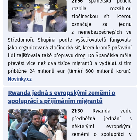
21:56
Španělská policie
rozbila rozsáhlou
zločineckou síť, kterou
označuje za jednu
z nejnebezpečnějších ve
Středomoří. Skupina podle vyšetřovatelů fungovala
jako organizovaná zločinecká síť, která kromě pašování
lidí zajišťovala také přepravu drog. Do Španělska měla
převést více než dva tisíce migrantů a vydělat si tím
přibližně 24 milionů eur (téměř 600 milionů korun).
Novinky.cz
Rwanda jedná s evropskými zeměmi o
spolupráci s přijímáním migrantů
21:30
Rwanda vede
předběžná jednání s
některými evropskými
zeměmi o spolupráci v