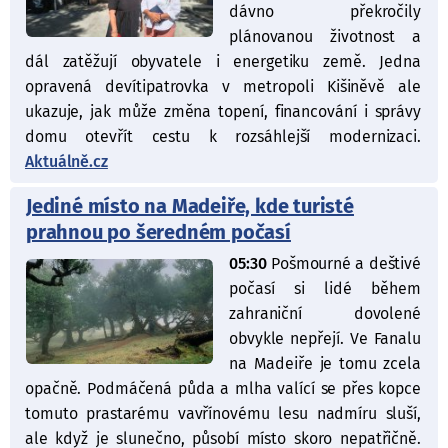
dávno překročily
plánovanou životnost a
dál zatěžují obyvatele i energetiku země. Jedna
opravená devítipatrovka v metropoli Kišiněvě ale
ukazuje, jak může změna topení, financování i správy
domu otevřít cestu k rozsáhlejší modernizaci.
Aktuálně.cz
Jediné místo na Madeiře, kde turisté
prahnou po šeredném počasí
05:30
Pošmourné a deštivé
počasí si lidé během
zahraniční dovolené
obvykle nepřejí. Ve Fanalu
na Madeiře je tomu zcela
opačně. Podmáčená půda a mlha valící se přes kopce
tomuto prastarému vavřínovému lesu nadmíru sluší,
ale když je slunečno, působí místo skoro nepatřičně.