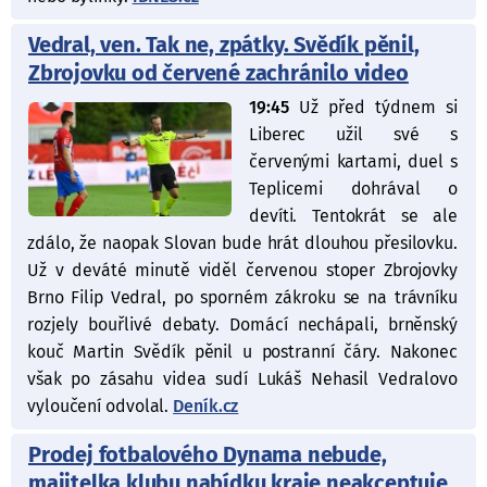
Vedral, ven. Tak ne, zpátky. Svědík pěnil,
Zbrojovku od červené zachránilo video
19:45
Už před týdnem si
Liberec užil své s
červenými kartami, duel s
Teplicemi dohrával o
devíti. Tentokrát se ale
zdálo, že naopak Slovan bude hrát dlouhou přesilovku.
Už v deváté minutě viděl červenou stoper Zbrojovky
Brno Filip Vedral, po sporném zákroku se na trávníku
rozjely bouřlivé debaty. Domácí nechápali, brněnský
kouč Martin Svědík pěnil u postranní čáry. Nakonec
však po zásahu videa sudí Lukáš Nehasil Vedralovo
vyloučení odvolal.
Deník.cz
Prodej fotbalového Dynama nebude,
majitelka klubu nabídku kraje neakceptuje