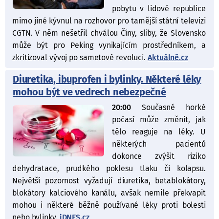
pobytu v lidové republice
mimo jiné kývnul na rozhovor pro tamější státní televizi
CGTN. V něm nešetřil chválou Číny, sliby, že Slovensko
může být pro Peking vynikajícím prostředníkem, a
zkritizoval vývoj po sametové revoluci.
Aktuálně.cz
Diuretika, ibuprofen i bylinky. Některé léky
mohou být ve vedrech nebezpečné
20:00
Současné horké
počasí může změnit, jak
tělo reaguje na léky. U
některých pacientů
dokonce zvýšit riziko
dehydratace, prudkého poklesu tlaku či kolapsu.
Největší pozornost vyžadují diuretika, betablokátory,
blokátory kalciového kanálu, avšak nemile překvapit
mohou i některé běžně používané léky proti bolesti
nebo bylinky.
iDNES.cz