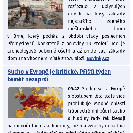
rozřezalo v uplynulých
dnech na kusy základy
nejstaršího zděného
měšťanského domu
v Brně, který pochází z období vlády posledních
Přemyslovců, konkrétně z poloviny 13. století. Teď je
archeologové odborně ošetří a až přijde čas, základy
domu na vhodném místě znovu složí.
Novinky.cz
Sucho v Evropě je kritické. Příští týden
téměř nezaprší
05:42
Sucho se v Evropě
s postupem léta stále více
prohlubuje. Mnohé oblasti
trápí extrémní půdní sucho
a hladiny řady řek klesají
na mimořádně nízké hodnoty, což má výrazný dopad na