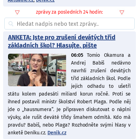
Aktuálně.cz
,
Deník.cz
zprávy za posledních 24 hodin:
ANKETA: Jste pro zrušení devátých tříd
základních škol? Hlasujte, pište
06:05
Tomio Okamura a
Andrej Babiš nedávno
navrhli zrušení devátých
tříd základních škol. Podle
jejich odhadu to ušetří
státu kolem padesáti miliard korun ročně. Proti se
ihned postavil ministr školství Robert Plaga. Podle něj
jde o „hausnumera“. Je připraven diskutovat o náplni
výuky, ale rušit deváté třídy šmahem odmítá. Kdo má
pravdu? Babiš, nebo Plaga? Rozhodněte svými hlasy v
anketě Deníku.cz.
Deník.cz