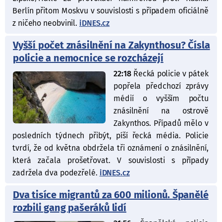
Berlín přitom Moskvu v souvislosti s případem oficiálně
z ničeho neobvinil.
iDNES.cz
Vyšší počet znásilnění na Zakynthosu? Čísla
policie a nemocnice se rozcházejí
22:18
Řecká policie v pátek
popřela předchozí zprávy
médií o vyšším počtu
znásilnění na ostrově
Zakynthos. Případů mělo v
posledních týdnech přibýt, píší řecká média. Policie
tvrdí, že od května obdržela tři oznámení o znásilnění,
která začala prošetřovat. V souvislosti s případy
zadržela dva podezřelé.
iDNES.cz
Dva tisíce migrantů za 600 milionů. Španělé
rozbili gang pašeráků lidí