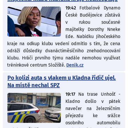
19:42
Fotbalové Dynamo
České Budějovice zůstává
v rukou současné
majitelky Dorothy Nneke
Ede. Nabídku Jihočeského
kraje na odkup klubu vedení odmítlo s tím, že cena
odráží důsledky dvanáctiměsíčního znehodnocování
klubu. Hráči prvního týmu nadále nemohou využívat
tréninkové centrum Složiště.
Deník.cz
Po kolizi auta s vlakem u Kladna řidič ujel.
Na místě nechal SPZ
19:17
Na trase Unhošť -
Kladno došlo v pátek
navečer na železničním
přejezdu ke srážce
osobního automobilu