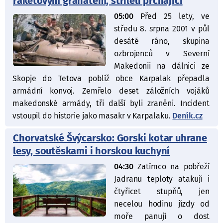
raketovým granátem, stříleli prchající
05:00
Před 25 lety, ve
středu 8. srpna 2001 v půl
desáté ráno, skupina
ozbrojenců v Severní
Makedonii na dálnici ze
Skopje do Tetova poblíž obce Karpalak přepadla
armádní konvoj. Zemřelo deset záložních vojáků
makedonské armády, tři další byli zraněni. Incident
vstoupil do historie jako masakr v Karpalaku.
Deník.cz
Chorvatské Švýcarsko: Gorski kotar uhrane
lesy, soutěskami i horskou kuchyní
04:30
Zatímco na pobřeží
Jadranu teploty atakují i
čtyřicet stupňů, jen
necelou hodinu jízdy od
moře panují o dost