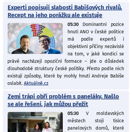
Experti popisují slabosti Babišových rivalů.
Recept na jeho porážku ale existuje
05:30
Dominantní pozice
hnutí ANO v české politice
má podle expertů i
objektivní příčiny nezávislé
na tom, v jaké kondici se
právě nacházejí opoziční formace – jde o důsledek
dlouhodobé struktury české politiky. Přesto podle nich
existují způsoby, které by mohly hnutí Andreje Babiše
oslabit.
Aktuálně.cz
Zemi trápí obří problém s paneláky. Našlo
se ale řešení, jak můžou přežít
05:30
V moldavských
městech stojí tisíce
panelových domů, které