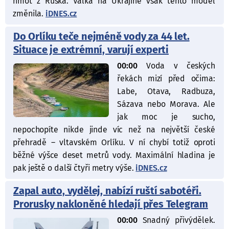
hmot z Ruska. Válka na Ukrajině však tento model
změnila.
iDNES.cz
Do Orlíku teče nejméně vody za 44 let.
Situace je extrémní, varují experti
00:00
Voda v českých
řekách mizí před očima:
Labe, Otava, Radbuza,
Sázava nebo Morava. Ale
jak moc je sucho,
nepochopíte nikde jinde víc než na největší české
přehradě – vltavském Orlíku. V ní chybí totiž oproti
běžné výšce deset metrů vody. Maximální hladina je
pak ještě o další čtyři metry výše.
iDNES.cz
Zapal auto, vydělej, nabízí ruští sabotéři.
Prorusky nakloněné hledají přes Telegram
00:00
Snadný přivýdělek.