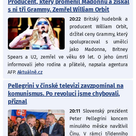
Producent, který proměnil Madonnu a získal
s ní tři Grammy. Zemřel William Orbit
20:22
Britský hudebník a
producent William Orbit,
držitel ceny Grammy, který
spolupracoval s umělci
jako Madonna, Britney
Spears a U2, zemřel ve věku 69 let. O jeho úmrtí
informovali jeho rodina a přátelé, napsala agentura
AFP.
Aktuálně.cz
Pellegrini v čínské televizi zavzpomínal na
komunismus. Po revoluci jsme chybovali,
přiznal
20:11
Slovenský prezident
Peter Pellegrini koncem
minulého měsíce navštívil
Čínu. V rámci třídenního