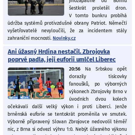
jihozápadně od Bonnu
šestkrát proletěl dron.
V tomto bunkru probíhá
údržba systémů protivzdušné obrany Patriot. Němečtí
vyšetřovatelé nevyloučili, že za incidentem stály
zahraniční mocnosti.
Novinky.cz
Ani úžasný Hrdina nestačil. Zbrojovka
poprvé padla, její euforii umlčel Liberec
20:56
Na Srbskou opět
dorazily tisícovky
fanoušků, po výborných
výkonech Zbrojovky Brno v
úvodních dvou kolech
očekávali další velký výkon i proti Liberci. Jenže
brněnská euforie se tentokrát proměnila ve smutek.
Výborně připravený Slovan Zbrojovce nedovolil téměř
nic, z Brna si odvezl výhru 1:0. Nebýt úžasného výkonu