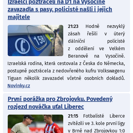
Izraelci poztráceli na D1 na Vysočině
zavazadla s pasy, policisté našli i jejich
majitele
21:23
Hodně nezvyklý
zásah řešili v úterý
dálniční policisté
z oddělení ve Velkém
Beranově na Vysočině.
Izraelská rodina, která cestovala z Česka do Německa,
postupně poztrácela z nedovřeného kufru Volkswagenu
Tiguan několik zavazadel včetně osobních dokladů.
Novinky.cz
První porážka pro Zbrojovku. Povedený
rozjezd nováčka uťal Liberec
21:15
Fotbalisté Liberce
zvítězili ve 3. kole první ligy
v Brně nad Zbrojovkou 1:0