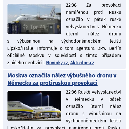
22:38
Za provokaci
namířenou proti Rusku
označilo v pátek ruské
velvyslanectví v Německu
úterní nález dronu
s výbušninou na východoněmeckém letišti
Lipsko/Halle. Informuje o tom agentura DPA. Berlín
oficiálně Moskvu v souvislosti s tímto případem
z ničeho neobvinil.
Novinky.cz
,
Aktuálně.cz
Moskva označila nález výbušného dronu v
Německu za protiruskou provokaci
22:36
Ruské velvyslanectví
v Německu v pátek
označilo úterní nález
dronu s výbušninou na
východoněmeckém letišti
Lipsko/Halle za provokaci namířenou proti Rusku.