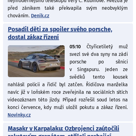
nejmodernějšího teleskopu Very C. Rubinové. Hvězda je
před zánikem také překvapila svým neobvyklým
chováním.
Deník.cz
Posadil děti za spoiler svého porsche,
dostal zákaz řízení
05:10
Čtyřicetiletý muž
svezl své dva syny na zádi
porsche po silnici
v Singapuru. Jeden ze
svědků tento kousek
nahlásil policii a řidič byl zatčen. Řidičova manželka
navíc již v loňském roce zveřejnila na sociálních sítích
videozáznam této jízdy. Případ rozřešil soud letos na
konci července, kdy muži uložil pokutu a zákaz řízení.
Novinky.cz
Masakr v Karpalaku: Ozbrojenci zaútočili