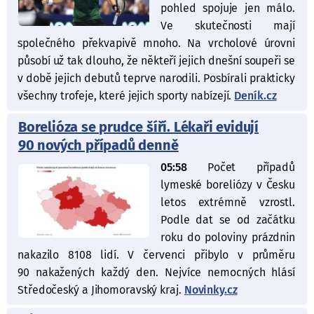
pohled spojuje jen málo.
Ve skutečnosti mají
společného překvapivě mnoho. Na vrcholové úrovni
působí už tak dlouho, že někteří jejich dnešní soupeři se
v době jejich debutů teprve narodili. Posbírali prakticky
všechny trofeje, které jejich sporty nabízejí.
Deník.cz
Borelióza se prudce šíří. Lékaři evidují
90 nových případů denně
05:58
Počet případů
lymeské boreliózy v Česku
letos extrémně vzrostl.
Podle dat se od začátku
roku do poloviny prázdnin
nakazilo 8108 lidí. V červenci přibylo v průměru
90 nakažených každý den. Nejvíce nemocných hlásí
Středočeský a Jihomoravský kraj.
Novinky.cz