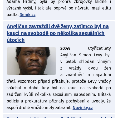
Adama Hrdiny, byla by prohra Zbrojovky klidně i
výrazně vyšší, i tak ale poprvé po návratu mezi elitu
padla.
Deník.cz
Angličan zavraždil dvě ženy, zatímco byl na
kauci na svobodě po několika sexuálních
útocích
20:49
Čtyřicetiletý
Angličan Simon Levy byl
v pátek shledán vinným
z vraždy dvou žen
a znásilnění a napadení
třetí. Pozornost případ přitahuje, protože Levy vraždy
spáchal v době, kdy byl na kauci na svobodě po
zadržení kvůli několika sexuálním napadením. Britská
policie a prokuratura přiznaly pochybení a uvedly, že
aspoň druhé vraždě měly zabránit.
Novinky.cz