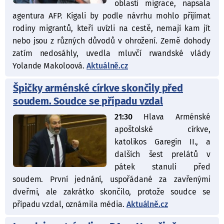
oblasti migrace, napsala
agentura AFP. Kigali by podle návrhu mohlo přijímat
rodiny migrantů, kteří uvízli na cestě, nemají kam jít
nebo jsou z různých důvodů v ohrožení. Země dohody
zatím nedosáhly, uvedla mluvčí rwandské vlády
Yolande Makoloová.
Aktuálně.cz
Špičky arménské církve skončily před
soudem. Soudce se případu vzdal
21:30
Hlava Arménské
apoštolské církve,
katolikos Garegin II., a
dalších šest prelátů v
pátek stanuli před
soudem. První jednání, uspořádané za zavřenými
dveřmi, ale zakrátko skončilo, protože soudce se
případu vzdal, oznámila média.
Aktuálně.cz