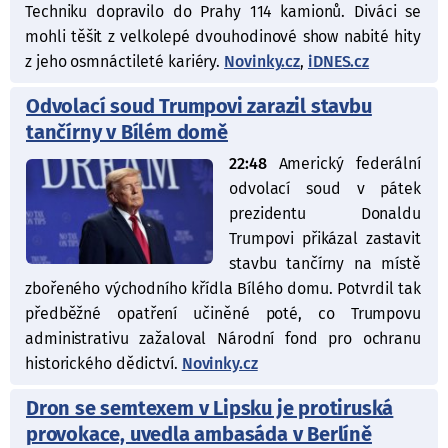
Techniku dopravilo do Prahy 114 kamionů. Diváci se
mohli těšit z velkolepé dvouhodinové show nabité hity
z jeho osmnáctileté kariéry.
Novinky.cz
,
iDNES.cz
Odvolací soud Trumpovi zarazil stavbu
tančírny v Bílém domě
22:48
Americký federální
odvolací soud v pátek
prezidentu Donaldu
Trumpovi přikázal zastavit
stavbu tančírny na místě
zbořeného východního křídla Bílého domu. Potvrdil tak
předběžné opatření učiněné poté, co Trumpovu
administrativu zažaloval Národní fond pro ochranu
historického dědictví.
Novinky.cz
Dron se semtexem v Lipsku je protiruská
provokace, uvedla ambasáda v Berlíně