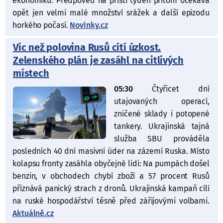
ekonomiku. Předpověď na příští týden přitom očekává
opět jen velmi malé množství srážek a další epizodu
horkého počasí.
Novinky.cz
Víc než polovina Rusů cítí úzkost.
Zelenského plán je zasáhl na citlivých
místech
05:30
Čtyřicet dní
utajovaných operací,
zničené sklady i potopené
tankery. Ukrajinská tajná
služba SBU prováděla
posledních 40 dní masivní úder na zázemí Ruska. Místo
kolapsu fronty zasáhla obyčejné lidi: Na pumpách došel
benzin, v obchodech chybí zboží a 57 procent Rusů
přiznává panický strach z dronů. Ukrajinská kampaň cílí
na ruské hospodářství těsně před zářijovými volbami.
Aktuálně.cz