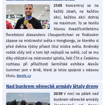
21:05
Koncentruj se na
každý zásah, na každou
akci, každou akci dohraj
na maximum. To se honilo
hlavou dvaatřicetiletému
fleretistovi Alexanderu Choupenitchovi ve finálovém
zápase na mistrovství světa v Hongkongu, ze kterého si
před dvěma týdny přivezl titul mistra světa. Brněnský
rodák vždy snil o tom být nejlepší na světě, což se mu
díky vítězství na mistrovství splnilo, řekl ČTK a Českému
rozhlasu při příležitosti šermířské exhibice Alexův
Summer Jam v Brně, která je letos spojená s oslavou
titulu.
Deník.cz
Nad bunkrem německé armády létaly drony
20:59
V noci na pátek nad
bunkrem německé armády