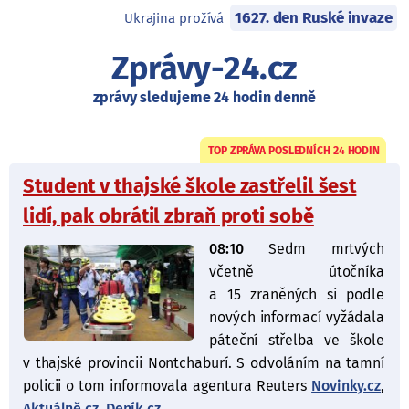
1627. den Ruské invaze
Ukrajina prožívá
Zprávy-24.cz
zprávy sledujeme 24 hodin denně
TOP ZPRÁVA POSLEDNÍCH 24 HODIN
Student v thajské škole zastřelil šest
lidí, pak obrátil zbraň proti sobě
08:10
Sedm mrtvých
včetně útočníka
a 15 zraněných si podle
nových informací vyžádala
páteční střelba ve škole
v thajské provincii Nontchaburí. S odvoláním na tamní
policii o tom informovala agentura Reuters
Novinky.cz
,