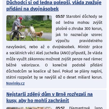
Důchodci si od ledna polepší, vláda zvažuje
přidání na dvojnásobek
05:57
Starobní důchody se
od ledna mohou zvýšit
plošně o zhruba 300 korun,
jak to naznačuje vzorec
výpočtu pravidelného
navyšování, nebo až o dvojnásobek. Ministr práce
a sociálních věcí Aleš Juchelka (ANO) připustil, že vláda
může využít zákonnou možnost zvýšit penze nad rámec
běžné valorizace. O konečné podobě přidání
důchodcům se koalice už baví. Pokud se plány naplní,
státní rozpočet by se navýšil až o deset miliard korun.
Novinky.cz
Nejstarší zděný dům v Brně rozřezali na
kusy, aby ho mohli zachránit
05:57
Diamantové lano