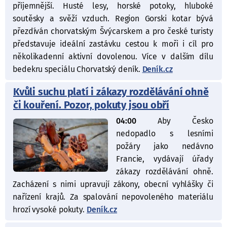
příjemnější. Husté lesy, horské potoky, hluboké
soutěsky a svěží vzduch. Region Gorski kotar bývá
přezdíván chorvatským Švýcarskem a pro české turisty
představuje ideální zastávku cestou k moři i cíl pro
několikadenní aktivní dovolenou. Více v dalším dílu
bedekru speciálu Chorvatský deník.
Deník.cz
Kvůli suchu platí i zákazy rozdělávání ohně
či kouření. Pozor, pokuty jsou obří
04:00
Aby Česko
nedopadlo s lesními
požáry jako nedávno
Francie, vydávají úřady
zákazy rozdělávání ohně.
Zacházení s nimi upravují zákony, obecní vyhlášky či
nařízení krajů. Za spalování nepovoleného materiálu
hrozí vysoké pokuty.
Deník.cz