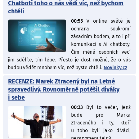
Chatboti toho o nás vědí víc, než bychom
chtěli
00:55
V online světě je
ochrana soukromí
zásadním bodem, a to i při
komunikaci s AI chatboty.
Čím méně osobních věcí
jim sdělíte, tím lépe. Přesto je dost možné, že o vás
budou vědět mnohem víc, než byste chtěli.
Novinky.cz
RECENZE: Marek Ztracený byl na Letné
spravedlivý. Rovnoměrně potěšil diváky
i sebe
00:33
Byl to večer, jenž
bude pro Marka
Ztraceného i ty, kteří
u toho byli jako diváci,
nezapomenutelný.