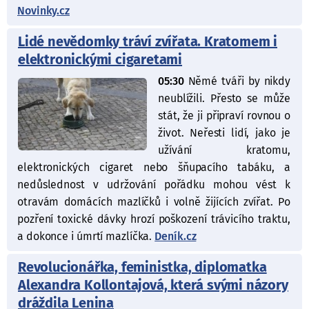
Novinky.cz
Lidé nevědomky tráví zvířata. Kratomem i
elektronickými cigaretami
05:30
Němé tváři by nikdy
neublížili. Přesto se může
stát, že ji připraví rovnou o
život. Neřesti lidí, jako je
užívání kratomu,
elektronických cigaret nebo šňupacího tabáku, a
nedůslednost v udržování pořádku mohou vést k
otravám domácích mazlíčků i volně žijících zvířat. Po
pozření toxické dávky hrozí poškození trávicího traktu,
a dokonce i úmrtí mazlíčka.
Deník.cz
Revolucionářka, feministka, diplomatka
Alexandra Kollontajová, která svými názory
dráždila Lenina