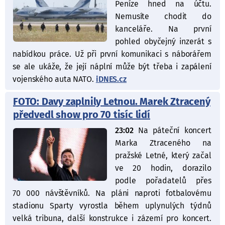
Peníze hned na účtu.
Nemusíte chodit do
kanceláře. Na první
pohled obyčejný inzerát s
nabídkou práce. Už při první komunikaci s náborářem
se ale ukáže, že její náplní může být třeba i zapálení
vojenského auta NATO.
iDNES.cz
FOTO: Davy zaplnily Letnou. Marek Ztracený
předvedl show pro 70 tisíc lidí
23:02
Na páteční koncert
Marka Ztraceného na
pražské Letné, který začal
ve 20 hodin, dorazilo
podle pořadatelů přes
70 000 návštěvníků. Na pláni naproti fotbalovému
stadionu Sparty vyrostla během uplynulých týdnů
velká tribuna, další konstrukce i zázemí pro koncert.